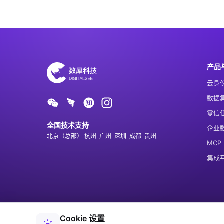
产品
云身
数据
零信
全国技术支持
企业
北京（总部） 杭州  广州  深圳  成都  贵州
MCP
集成平
Cookie 设置