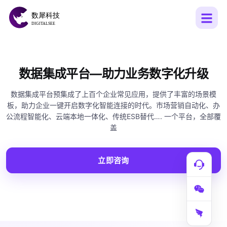
数据集成平台—助力业务数字化升级
数据集成平台预集成了上百个企业常见应用，提供了丰富的场景模
板，助力企业一键开启数字化智能连接的时代。市场营销自动化、办
公流程智能化、云端本地一体化、传统ESB替代…. 一个平台，全部覆
盖
化进
，适
安全
立即咨询