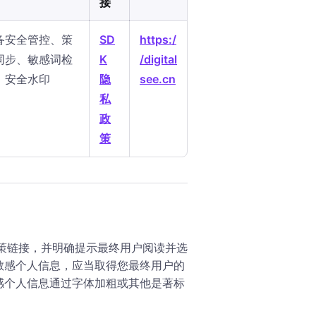
接
备安全管控、策
SD
https:/
同步、敏感词检
K
/digital
、安全水印
隐
see.cn
私
政
策
政策链接，并明确提示最终用户阅读并选
敏感个人信息，应当取得您最终用户的
感个人信息通过字体加粗或其他是著标