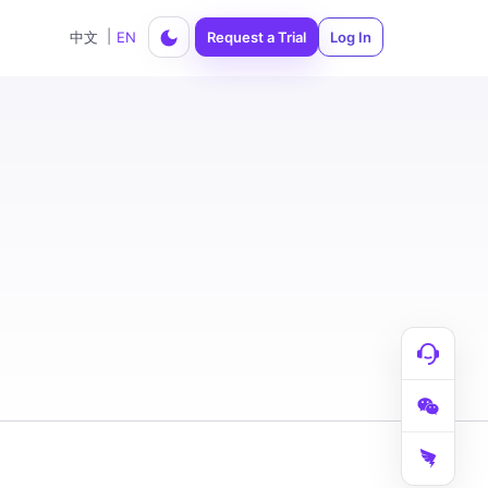
|
中文
EN
Request a Trial
Log In