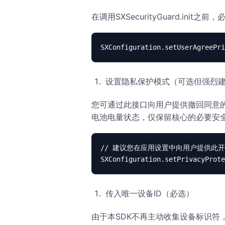
在调用SXSecurityGuard.i
SXConfiguration.setUserAgreePri
设置隐私保护模式（可选但强烈
您可通过此接口向用户提供撤回同意的
电池电量状态，仅保留核心的必要安
// 建议您在应用设置中向用户提供此开
SXConfiguration.setPrivacyProt
传入唯一设备ID（必选）
由于本SDK不再主动收集设备标识符