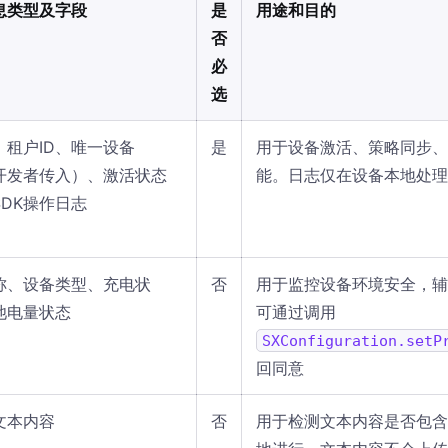
息类型及字段
是
用途和目的
否
必
选
、租户ID、唯一设备
是
用于设备激活、策略同步、
由开发者传入）、激活状态
能。日志仅在设备本地处理
SDK操作日志
称、设备类型、充电状
否
用于监控设备环境安全，辅
池电量状态
可通过调用
SXConfiguration.setP
回同意
文本内容
否
用于检测文本内容是否包含