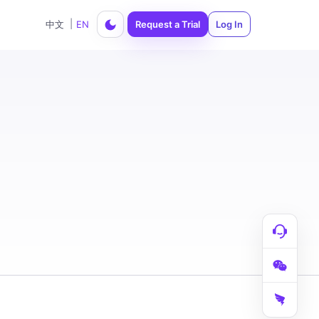
|
中文
EN
Request a Trial
Log In